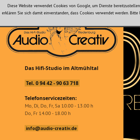
Diese Website verwendet Cookies von Google, um Dienste bereitzustellen 
erklären Sie sich damit einverstanden, dass Cookies verwendet werden. Bit
Audio Creativ
Das Hifi-Studio im Altmühltal
Das Hifi-Studio im Altmühltal
Tel. 0 94 42 - 90 63 718
Telefonservicezeiten:
Mo, Di, Do, Fr, Sa 10.00 - 13.00 h
Do, Fr 14.00 - 18.00 h
info@audio-creativ.de