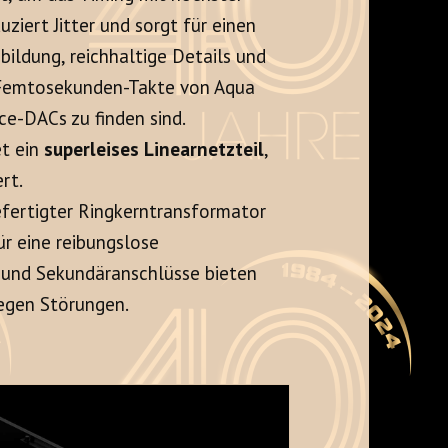
ziert Jitter und sorgt für einen
bbildung, reichhaltige Details und
i Femtosekunden-Takte von Aqua
ce-DACs zu finden sind.
t ein
superleises Linearnetzteil
,
rt.
efertigter Ringkerntransformator
ür eine reibungslose
- und Sekundäranschlüsse bieten
egen Störungen.