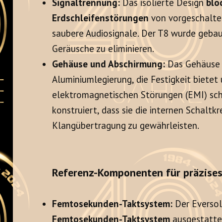
Signaltrennung:
Das isolierte Design
blo
Erdschleifenstörungen
von vorgeschalte
saubere Audiosignale. Der T8 wurde geba
Geräusche zu eliminieren.
Gehäuse und Abschirmung:
Das Gehäuse 
Aluminiumlegierung, die Festigkeit bietet
elektromagnetischen Störungen (EMI) schü
konstruiert, dass sie die internen Schaltkr
Klangübertragung zu gewährleisten.
Referenz-Komponenten für präzises
Femtosekunden-Taktsystem:
Der Eversol
Femtosekunden-Taktsystem
ausgestattet