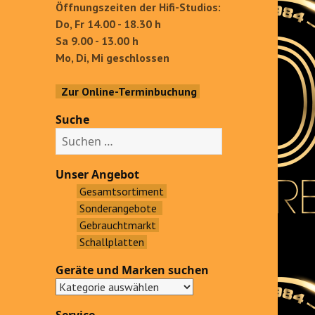
Öffnungszeiten der Hifi-Studios:
Do, Fr 14.00 - 18.30 h
Sa 9.00 - 13.00 h
Mo, Di, Mi geschlossen
Zur Online-Terminbuchung
Suche
S
u
c
Unser Angebot
h
Gesamtsortiment
e
Sonderangebote
n
Gebrauchtmarkt
a
Schallplatten
c
Geräte und Marken suchen
h
: