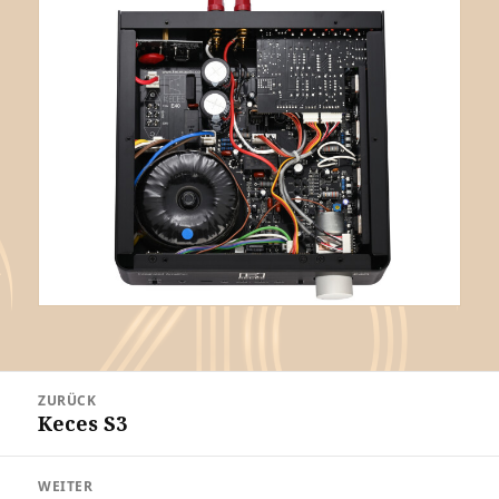
Beitrags-
ZURÜCK
Navigation
Keces S3
Vorheriger
Beitrag:
WEITER