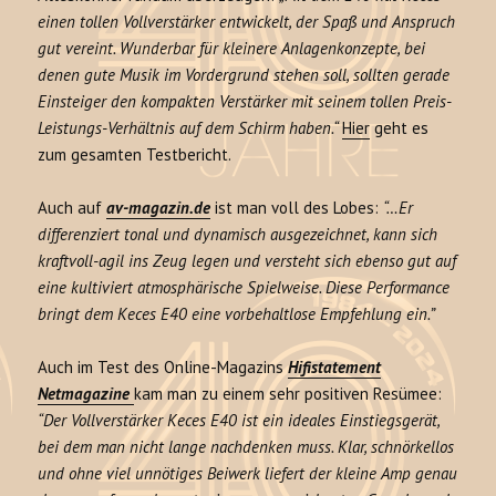
einen tollen Vollverstärker entwickelt, der Spaß und Anspruch
gut vereint. Wunderbar für kleinere Anlagenkonzepte, bei
denen gute Musik im Vordergrund stehen soll, sollten gerade
Einsteiger den kompakten Verstärker mit seinem tollen Preis-
Leistungs-Verhältnis auf dem Schirm haben.“
Hier
geht es
zum gesamten Testbericht.
Auch auf
av-magazin.de
ist man voll des Lobes:
“…Er
differenziert tonal und dynamisch ausgezeichnet, kann sich
kraftvoll-agil ins Zeug legen und versteht sich ebenso gut auf
eine kultiviert atmosphärische Spielweise. Diese Performance
bringt dem Keces E40 eine vorbehaltlose Empfehlung ein.”
Auch im Test des Online-Magazins
Hifistatement
Netmagazine
kam man zu einem sehr positiven Resümee:
“Der Vollverstärker Keces E40 ist ein ideales Einstiegsgerät,
bei dem man nicht lange nachdenken muss. Klar, schnörkellos
und ohne viel unnötiges Beiwerk liefert der kleine Amp genau