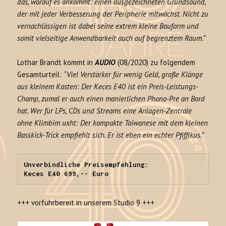
das, worauf es ankommt: einen ausgezeichneten Grundsound,
der mit jeder Verbesserung der Peripherie mitwächst. Nicht zu
vernachlässigen ist dabei seine extrem kleine Bauform und
somit vielseitige Anwendbarkeit auch auf begrenztem Raum.”
Lothar Brandt kommt in
AUDIO
(08/2020) zu folgendem
Gesamturteil:
“Viel Verstärker für wenig Geld, große Klänge
aus kleinem Kasten: Der Keces E40 ist ein Preis-Leistungs-
Champ, zumal er auch einen manierlichen Phono-Pre an Bord
hat. Wer für LPs, CDs und Streams eine Anlagen-Zentrale
ohne Klimbim uxht: Der kompakte Taiwanese mit dem kleinen
Basskick-Trick empfiehlt sich. Er ist eben ein echter Pfiffikus.”
Unverbindliche Preisempfehlung:

Keces E40 699,-- Euro
+++ vorführbereit in unserem Studio 9 +++