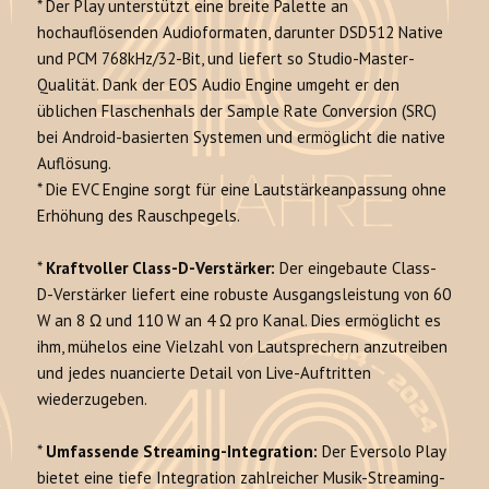
* Der Play unterstützt eine breite Palette an
hochauflösenden Audioformaten, darunter DSD512 Native
und PCM 768kHz/32-Bit, und liefert so Studio-Master-
Qualität. Dank der EOS Audio Engine umgeht er den
üblichen Flaschenhals der Sample Rate Conversion (SRC)
bei Android-basierten Systemen und ermöglicht die native
Auflösung.
* Die EVC Engine sorgt für eine Lautstärkeanpassung ohne
Erhöhung des Rauschpegels.
*
Kraftvoller Class-D-Verstärker:
Der eingebaute Class-
D-Verstärker liefert eine robuste Ausgangsleistung von 60
W an 8 Ω und 110 W an 4 Ω pro Kanal. Dies ermöglicht es
ihm, mühelos eine Vielzahl von Lautsprechern anzutreiben
und jedes nuancierte Detail von Live-Auftritten
wiederzugeben.
*
Umfassende Streaming-Integration:
Der Eversolo Play
bietet eine tiefe Integration zahlreicher Musik-Streaming-