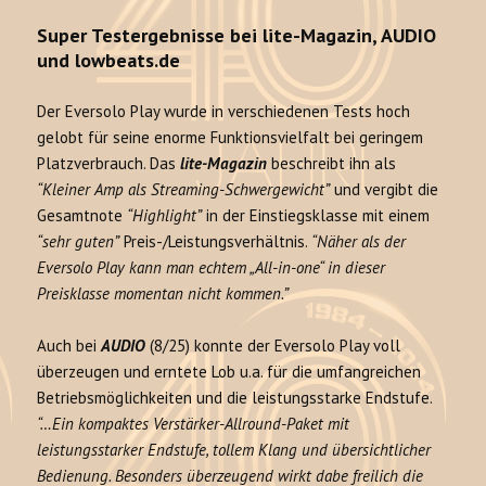
Super Testergebnisse bei lite-Magazin, AUDIO
und lowbeats.de
Der Eversolo Play wurde in verschiedenen Tests hoch
gelobt für seine enorme Funktionsvielfalt bei geringem
Platzverbrauch. Das
lite-Magazin
beschreibt ihn als
“Kleiner Amp als Streaming-Schwergewicht”
und vergibt die
Gesamtnote
“Highlight”
in der Einstiegsklasse mit einem
“sehr guten”
Preis-/Leistungsverhältnis.
“Näher als der
Eversolo Play kann man echtem „All-in-one“ in dieser
Preisklasse momentan nicht kommen.”
Auch bei
AUDIO
(8/25) konnte der Eversolo Play voll
überzeugen und erntete Lob u.a. für die umfangreichen
Betriebsmöglichkeiten und die leistungsstarke Endstufe.
“…Ein kompaktes Verstärker-Allround-Paket mit
leistungsstarker Endstufe, tollem Klang und übersichtlicher
Bedienung. Besonders überzeugend wirkt dabe freilich die