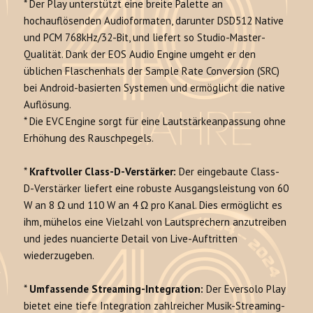
* Der Play unterstützt eine breite Palette an
hochauflösenden Audioformaten, darunter DSD512 Native
und PCM 768kHz/32-Bit, und liefert so Studio-Master-
Qualität. Dank der EOS Audio Engine umgeht er den
üblichen Flaschenhals der Sample Rate Conversion (SRC)
bei Android-basierten Systemen und ermöglicht die native
Auflösung.
* Die EVC Engine sorgt für eine Lautstärkeanpassung ohne
Erhöhung des Rauschpegels.
*
Kraftvoller Class-D-Verstärker:
Der eingebaute Class-
D-Verstärker liefert eine robuste Ausgangsleistung von 60
W an 8 Ω und 110 W an 4 Ω pro Kanal. Dies ermöglicht es
ihm, mühelos eine Vielzahl von Lautsprechern anzutreiben
und jedes nuancierte Detail von Live-Auftritten
wiederzugeben.
*
Umfassende Streaming-Integration:
Der Eversolo Play
bietet eine tiefe Integration zahlreicher Musik-Streaming-