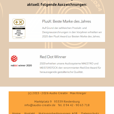
aktuell folgende Auszeichnungen:
(c) 2015 - 2026 Audio Creativ Max Krieger
Marktplatz 9 93339 Riedenburg
info@audio-creativ.de
Tel. 0 94 42 - 90 63 718
Home
Kontakt
Nutzungsbedingungen, AGB
Datenschutz