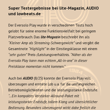
Super Testergebnisse bei lite-Magazin, AUDIO
und lowbeats.de
Der Eversolo Play wurde in verschiedenen Tests hoch
gelobt für seine enorme Funktionsvielfalt bei geringem
Platzverbrauch. Das
lite-Magazin
beschreibt ihn als
“Kleiner Amp als Streaming-Schwergewicht”
und vergibt die
Gesamtnote
“Highlight”
in der Einstiegsklasse mit einem
“sehr guten”
Preis-/Leistungsverhältnis.
“Näher als der
Eversolo Play kann man echtem „All-in-one“ in dieser
Preisklasse momentan nicht kommen.”
Auch bei
AUDIO
(8/25) konnte der Eversolo Play voll
überzeugen und erntete Lob u.a. für die umfangreichen
Betriebsmöglichkeiten und die leistungsstarke Endstufe.
“…Ein kompaktes Verstärker-Allround-Paket mit
leistungsstarker Endstufe, tollem Klang und übersichtlicher
Bedienung. Besonders überzeugend wirkt dabe freilich die