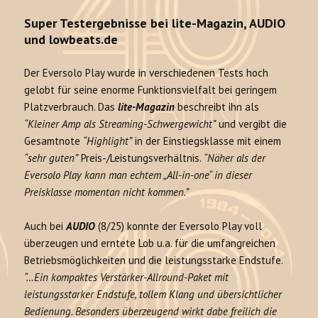
Super Testergebnisse bei lite-Magazin, AUDIO
und lowbeats.de
Der Eversolo Play wurde in verschiedenen Tests hoch
gelobt für seine enorme Funktionsvielfalt bei geringem
Platzverbrauch. Das
lite-Magazin
beschreibt ihn als
“Kleiner Amp als Streaming-Schwergewicht”
und vergibt die
Gesamtnote
“Highlight”
in der Einstiegsklasse mit einem
“sehr guten”
Preis-/Leistungsverhältnis.
“Näher als der
Eversolo Play kann man echtem „All-in-one“ in dieser
Preisklasse momentan nicht kommen.”
Auch bei
AUDIO
(8/25) konnte der Eversolo Play voll
überzeugen und erntete Lob u.a. für die umfangreichen
Betriebsmöglichkeiten und die leistungsstarke Endstufe.
“…Ein kompaktes Verstärker-Allround-Paket mit
leistungsstarker Endstufe, tollem Klang und übersichtlicher
Bedienung. Besonders überzeugend wirkt dabe freilich die