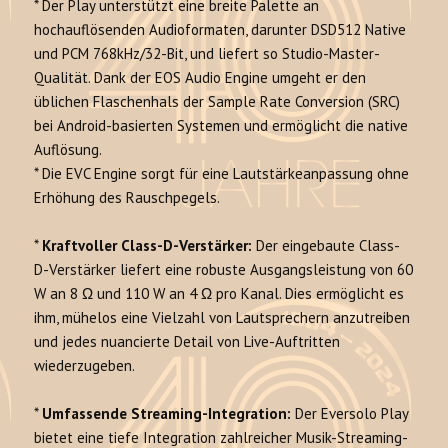
* Der Play unterstützt eine breite Palette an
hochauflösenden Audioformaten, darunter DSD512 Native
und PCM 768kHz/32-Bit, und liefert so Studio-Master-
Qualität. Dank der EOS Audio Engine umgeht er den
üblichen Flaschenhals der Sample Rate Conversion (SRC)
bei Android-basierten Systemen und ermöglicht die native
Auflösung.
* Die EVC Engine sorgt für eine Lautstärkeanpassung ohne
Erhöhung des Rauschpegels.
*
Kraftvoller Class-D-Verstärker:
Der eingebaute Class-
D-Verstärker liefert eine robuste Ausgangsleistung von 60
W an 8 Ω und 110 W an 4 Ω pro Kanal. Dies ermöglicht es
ihm, mühelos eine Vielzahl von Lautsprechern anzutreiben
und jedes nuancierte Detail von Live-Auftritten
wiederzugeben.
*
Umfassende Streaming-Integration:
Der Eversolo Play
bietet eine tiefe Integration zahlreicher Musik-Streaming-