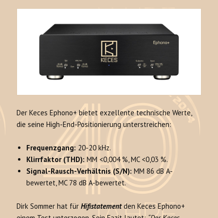
Der Keces Ephono+ bietet exzellente technische Werte,
die seine High-End-Positionierung unterstreichen:
Frequenzgang:
20-20 kHz.
Klirrfaktor (THD):
MM <0,004 %, MC <0,03 %.
Signal-Rausch-Verhältnis (S/N):
MM 86 dB A-
bewertet, MC 78 dB A-bewertet.
Dirk Sommer hat für
Hifistatement
den Keces Ephono+
einem Test unterzogen. Sein Fazit lautet:
“Der Keces