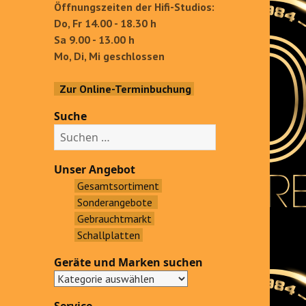
Öffnungszeiten der Hifi-Studios:
Do, Fr 14.00 - 18.30 h
Sa 9.00 - 13.00 h
Mo, Di, Mi geschlossen
Zur Online-Terminbuchung
Suche
S
u
c
Unser Angebot
h
Gesamtsortiment
e
Sonderangebote
n
Gebrauchtmarkt
a
Schallplatten
c
Geräte und Marken suchen
h
: