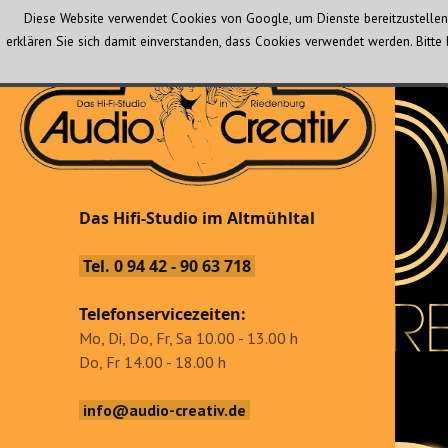
Diese Website verwendet Cookies von Google, um Dienste bereitzustellen 
erklären Sie sich damit einverstanden, dass Cookies verwendet werden. Bit
Audio Creativ
Das Hifi-Studio im Altmühltal
Das Hifi-Studio im Altmühltal
Tel. 0 94 42 - 90 63 718
Telefonservicezeiten:
Mo, Di, Do, Fr, Sa 10.00 - 13.00 h
Do, Fr 14.00 - 18.00 h
info@audio-creativ.de