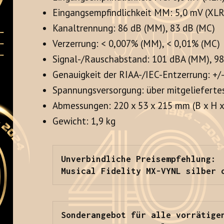
Eingangsempfindlichkeit MM: 5,0 mV (XLR)
Kanaltrennung: 86 dB (MM), 83 dB (MC)
Verzerrung: < 0,007% (MM), < 0,01% (MC)
Signal-/Rauschabstand: 101 dBA (MM), 9
Genauigkeit der RIAA-/IEC-Entzerrung: +/-
Spannungsversorgung: über mitgeliefertes
Abmessungen: 220 x 53 x 215 mm (B x H x
Gewicht: 1,9 kg
Unverbindliche Preisempfehlung:

Musical Fidelity MX-VYNL silber 
Sonderangebot für alle vorrätige