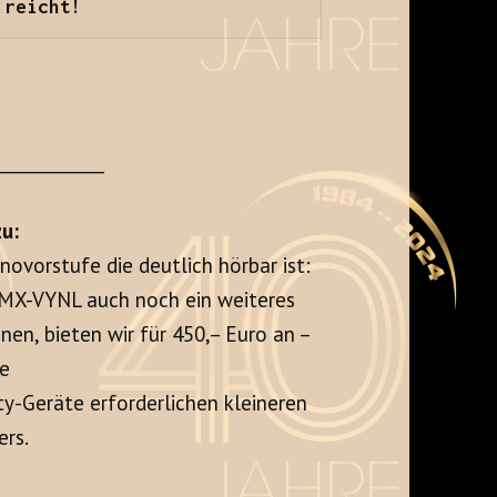
 reicht!
+
____________
u:
novorstufe die deutlich hörbar ist:
 MX-VYNL auch noch ein weiteres
en, bieten wir für 450,– Euro an –
ve
ty-Geräte erforderlichen kleineren
rs.