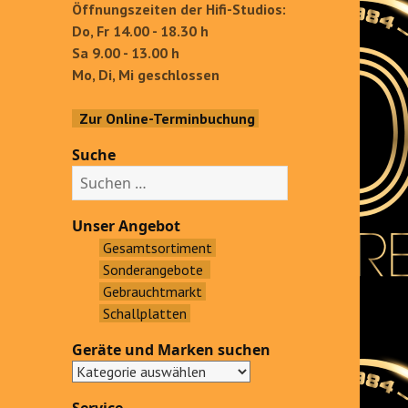
Öffnungszeiten der Hifi-Studios:
Do, Fr 14.00 - 18.30 h
Sa 9.00 - 13.00 h
Mo, Di, Mi geschlossen
Zur Online-Terminbuchung
Suche
S
u
c
Unser Angebot
h
Gesamtsortiment
e
Sonderangebote
n
Gebrauchtmarkt
a
Schallplatten
c
Geräte und Marken suchen
h
: