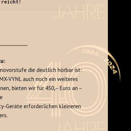
 reicht!
+
____________
u:
novorstufe die deutlich hörbar ist:
 MX-VYNL auch noch ein weiteres
en, bieten wir für 450,– Euro an –
ve
ty-Geräte erforderlichen kleineren
rs.