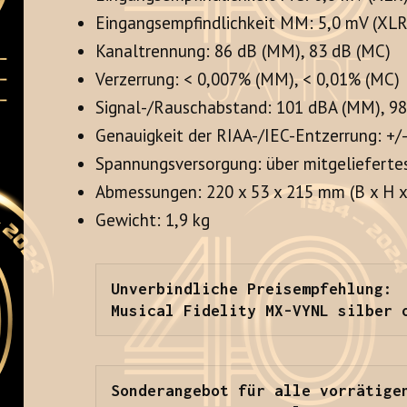
Eingangsempfindlichkeit MM: 5,0 mV (XLR)
Kanaltrennung: 86 dB (MM), 83 dB (MC)
Verzerrung: < 0,007% (MM), < 0,01% (MC)
Signal-/Rauschabstand: 101 dBA (MM), 9
Genauigkeit der RIAA-/IEC-Entzerrung: +/-
Spannungsversorgung: über mitgeliefertes
Abmessungen: 220 x 53 x 215 mm (B x H x
Gewicht: 1,9 kg
Unverbindliche Preisempfehlung:

Musical Fidelity MX-VYNL silber 
Sonderangebot für alle vorrätige