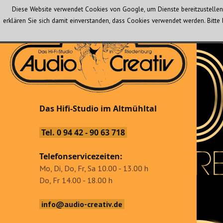
Diese Website verwendet Cookies von Google, um Dienste bereitzustellen 
erklären Sie sich damit einverstanden, dass Cookies verwendet werden. Bit
Audio Creativ
Das Hifi-Studio im Altmühltal
Das Hifi-Studio im Altmühltal
Tel. 0 94 42 - 90 63 718
Telefonservicezeiten:
Mo, Di, Do, Fr, Sa 10.00 - 13.00 h
Do, Fr 14.00 - 18.00 h
info@audio-creativ.de