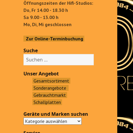
Öffnungszeiten der Hifi-Studios:
Do, Fr 14.00 - 18.30 h
Sa 9.00 - 13.00 h
Mo, Di, Mi geschlossen
Zur Online-Terminbuchung
Suche
S
u
c
Unser Angebot
h
Gesamtsortiment
e
Sonderangebote
n
Gebrauchtmarkt
a
Schallplatten
c
Geräte und Marken suchen
h
: