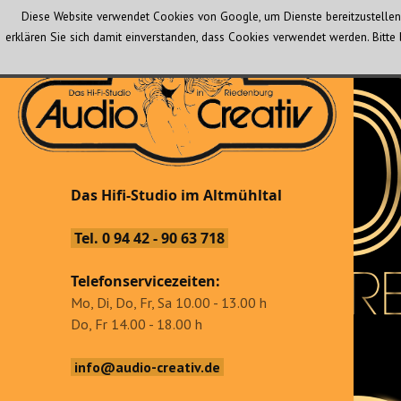
Diese Website verwendet Cookies von Google, um Dienste bereitzustellen 
erklären Sie sich damit einverstanden, dass Cookies verwendet werden. Bit
Audio Creativ
Das Hifi-Studio im Altmühltal
Das Hifi-Studio im Altmühltal
Tel. 0 94 42 - 90 63 718
Telefonservicezeiten:
Mo, Di, Do, Fr, Sa 10.00 - 13.00 h
Do, Fr 14.00 - 18.00 h
info@audio-creativ.de