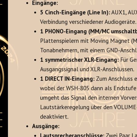
Eingänge:
5 Cinch-Eingänge (Line In):
AUX1, AUX
Verbindung verschiedener Audiogeräte.
1 PHONO-Eingang (MM/MC umschaltb
Plattenspielern mit Moving Magnet (M
Tonabnehmern, mit einem GND-Anschlu
1 symmetrischer XLR-Eingang:
Für Ge
Ausgangssignal und XLR-Anschlüssen.
1 DIRECT IN-Eingang:
Zum Anschluss ei
wobei der WSH-805 dann als Endstufe f
umgeht das Signal den internen Vorvers
Lautstärkeregelung über den VOLUME-R
deaktiviert.
Ausgänge:
Lautsprecheranschlüsse:
Zwei Paar La