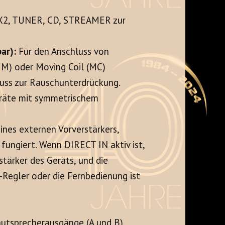
2, TUNER, CD, STREAMER zur
ar):
Für den Anschluss von
M) oder Moving Coil (MC)
ss zur Rauschunterdrückung.
räte mit symmetrischem
nes externen Vorverstärkers,
ungiert. Wenn DIRECT IN aktiv ist,
tärker des Geräts, und die
egler oder die Fernbedienung ist
utsprecherausgänge (A und B).