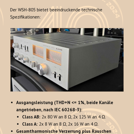
Der WSH-805 bietet beeindruckende technische
Spezifikationen:
Ausgangsleistung (THD+N <= 1%, beide Kanäle
angetrieben, nach IEC 60268-3):
Class AB:
2x 80 W an 8 Ω, 2x 125 W an 4 Ω.
Class A:
2x 8 W an 8 Ω, 2x 16 W an 4 Ω.
Gesamtharmonische Verzerrung plus Rauschen