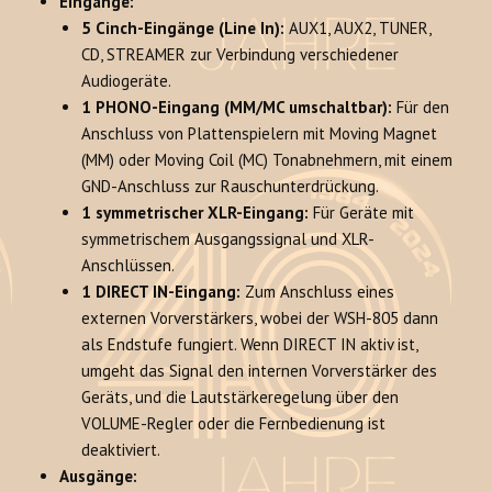
Eingänge:
5 Cinch-Eingänge (Line In):
AUX1, AUX2, TUNER,
CD, STREAMER zur Verbindung verschiedener
Audiogeräte.
1 PHONO-Eingang (MM/MC umschaltbar):
Für den
Anschluss von Plattenspielern mit Moving Magnet
(MM) oder Moving Coil (MC) Tonabnehmern, mit einem
GND-Anschluss zur Rauschunterdrückung.
1 symmetrischer XLR-Eingang:
Für Geräte mit
symmetrischem Ausgangssignal und XLR-
Anschlüssen.
1 DIRECT IN-Eingang:
Zum Anschluss eines
externen Vorverstärkers, wobei der WSH-805 dann
als Endstufe fungiert. Wenn DIRECT IN aktiv ist,
umgeht das Signal den internen Vorverstärker des
Geräts, und die Lautstärkeregelung über den
VOLUME-Regler oder die Fernbedienung ist
deaktiviert.
Ausgänge: