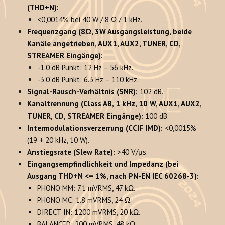
(THD+N):
<0,0014% bei 40 W / 8 Ω / 1 kHz.
Frequenzgang (8Ω, 3W Ausgangsleistung, beide
Kanäle angetrieben, AUX1, AUX2, TUNER, CD,
STREAMER Eingänge):
-1.0 dB Punkt: 12 Hz – 56 kHz.
-3.0 dB Punkt: 6.3 Hz – 110 kHz.
Signal-Rausch-Verhältnis (SNR):
102 dB.
Kanaltrennung (Class AB, 1 kHz, 10 W, AUX1, AUX2,
TUNER, CD, STREAMER Eingänge):
100 dB.
Intermodulationsverzerrung (CCIF IMD):
<0,0015%
(19 + 20 kHz, 10 W).
Anstiegsrate (Slew Rate):
>40 V/μs.
Eingangsempfindlichkeit und Impedanz (bei
Ausgang THD+N <= 1%, nach PN-EN IEC 60268-3):
PHONO MM: 7.1 mVRMS, 47 kΩ.
PHONO MC: 1.8 mVRMS, 24 Ω.
DIRECT IN: 1200 mVRMS, 20 kΩ.
BALANCED: 200 mVRMS, 48 kΩ.