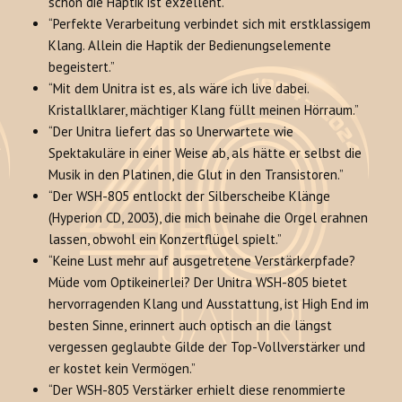
schon die Haptik ist exzellent.”
“Perfekte Verarbeitung verbindet sich mit erstklassigem
Klang. Allein die Haptik der Bedienungselemente
begeistert.”
“Mit dem Unitra ist es, als wäre ich live dabei.
Kristallklarer, mächtiger Klang füllt meinen Hörraum.”
“Der Unitra liefert das so Unerwartete wie
Spektakuläre in einer Weise ab, als hätte er selbst die
Musik in den Platinen, die Glut in den Transistoren.”
“Der WSH-805 entlockt der Silberscheibe Klänge
(Hyperion CD, 2003), die mich beinahe die Orgel erahnen
lassen, obwohl ein Konzertflügel spielt.”
“Keine Lust mehr auf ausgetretene Verstärkerpfade?
Müde vom Optikeinerlei? Der Unitra WSH-805 bietet
hervorragenden Klang und Ausstattung, ist High End im
besten Sinne, erinnert auch optisch an die längst
vergessen geglaubte Gilde der Top-Vollverstärker und
er kostet kein Vermögen.”
“Der WSH-805 Verstärker erhielt diese renommierte