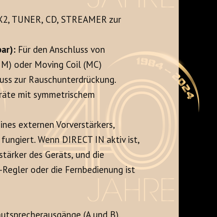
2, TUNER, CD, STREAMER zur
ar):
Für den Anschluss von
M) oder Moving Coil (MC)
ss zur Rauschunterdrückung.
räte mit symmetrischem
nes externen Vorverstärkers,
ungiert. Wenn DIRECT IN aktiv ist,
tärker des Geräts, und die
egler oder die Fernbedienung ist
utsprecherausgänge (A und B).