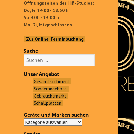
Öffnungszeiten der Hifi-Studios:
Do, Fr 14.00 - 18.30 h
Sa 9.00 - 13.00 h
Mo, Di, Mi geschlossen
Zur Online-Terminbuchung
Suche
S
u
c
Unser Angebot
h
Gesamtsortiment
e
Sonderangebote
n
Gebrauchtmarkt
a
Schallplatten
c
Geräte und Marken suchen
h
: