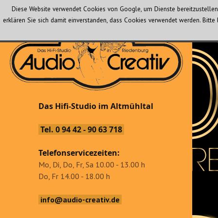
Diese Website verwendet Cookies von Google, um Dienste bereitzustellen 
erklären Sie sich damit einverstanden, dass Cookies verwendet werden. Bit
Audio Creativ
Das Hifi-Studio im Altmühltal
Das Hifi-Studio im Altmühltal
Tel. 0 94 42 - 90 63 718
Telefonservicezeiten:
Mo, Di, Do, Fr, Sa 10.00 - 13.00 h
Do, Fr 14.00 - 18.00 h
info@audio-creativ.de