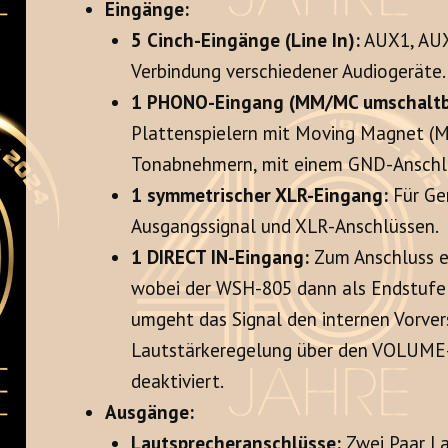
Eingänge:
5 Cinch-Eingänge (Line In):
AUX1, AUX
Verbindung verschiedener Audiogeräte.
1 PHONO-Eingang (MM/MC umschaltb
Plattenspielern mit Moving Magnet (M
Tonabnehmern, mit einem GND-Anschlu
1 symmetrischer XLR-Eingang:
Für Ge
Ausgangssignal und XLR-Anschlüssen.
1 DIRECT IN-Eingang:
Zum Anschluss ei
wobei der WSH-805 dann als Endstufe f
umgeht das Signal den internen Vorvers
Lautstärkeregelung über den VOLUME-R
deaktiviert.
Ausgänge:
Lautsprecheranschlüsse:
Zwei Paar La