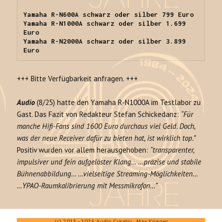
Yamaha R-N600A schwarz oder silber 799 Euro

Yamaha R-N1000A schwarz oder silber 1.699 
Euro

Yamaha R-N2000A schwarz oder silber 3.899 
Euro
+++ Bitte Verfügbarkeit anfragen. +++
Audio
(8/25) hatte den Yamaha R-N1000A im Testlabor zu
Gast. Das Fazit von Redakteur Stefan Schickedanz:
“Für
manche Hifi-Fans sind 1600 Euro durchaus viel Geld. Doch,
was der neue Receiver dafür zu bieten hat, ist wirklich top.”
Positiv wurden vor allem herausgehoben:
“transparenter,
impulsiver und fein aufgelöster Klang… …präzise und stabile
Bühnenabbildung… …vielseitige Streaming-Möglichkeiten…
…YPAO-Raumkalibrierung mit Messmikrofon…”
(c) 2015 - 2026 Audio Creativ Max Krieger