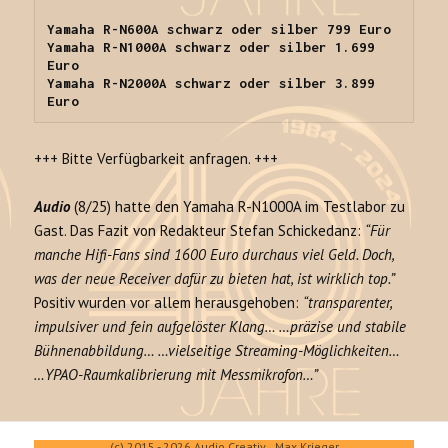
Yamaha R-N600A schwarz oder silber 799 Euro

Yamaha R-N1000A schwarz oder silber 1.699 
Euro

Yamaha R-N2000A schwarz oder silber 3.899 
Euro
+++ Bitte Verfügbarkeit anfragen. +++
Audio
(8/25) hatte den Yamaha R-N1000A im Testlabor zu
Gast. Das Fazit von Redakteur Stefan Schickedanz:
“Für
manche Hifi-Fans sind 1600 Euro durchaus viel Geld. Doch,
was der neue Receiver dafür zu bieten hat, ist wirklich top.”
Positiv wurden vor allem herausgehoben:
“transparenter,
impulsiver und fein aufgelöster Klang… …präzise und stabile
Bühnenabbildung… …vielseitige Streaming-Möglichkeiten…
…YPAO-Raumkalibrierung mit Messmikrofon…”
(c) 2015 - 2026 Audio Creativ Max Krieger