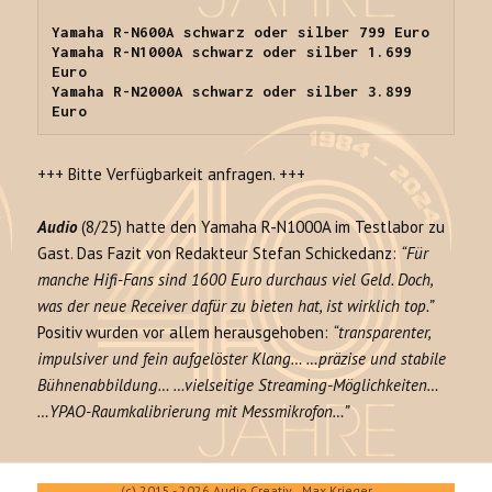
Yamaha R-N600A schwarz oder silber 799 Euro

Yamaha R-N1000A schwarz oder silber 1.699 
Euro

Yamaha R-N2000A schwarz oder silber 3.899 
Euro
+++ Bitte Verfügbarkeit anfragen. +++
Audio
(8/25) hatte den Yamaha R-N1000A im Testlabor zu
Gast. Das Fazit von Redakteur Stefan Schickedanz:
“Für
manche Hifi-Fans sind 1600 Euro durchaus viel Geld. Doch,
was der neue Receiver dafür zu bieten hat, ist wirklich top.”
Positiv wurden vor allem herausgehoben:
“transparenter,
impulsiver und fein aufgelöster Klang… …präzise und stabile
Bühnenabbildung… …vielseitige Streaming-Möglichkeiten…
…YPAO-Raumkalibrierung mit Messmikrofon…”
(c) 2015 - 2026 Audio Creativ Max Krieger