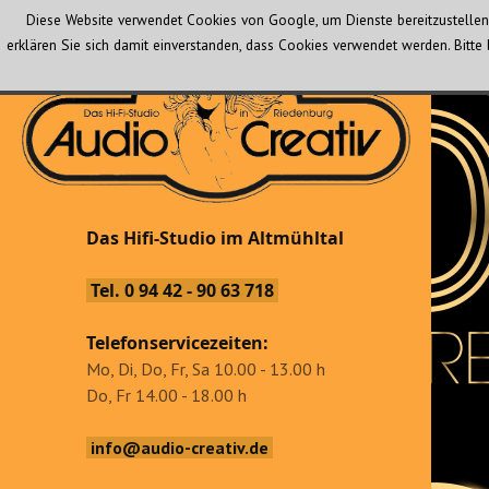
Diese Website verwendet Cookies von Google, um Dienste bereitzustellen 
erklären Sie sich damit einverstanden, dass Cookies verwendet werden. Bit
Audio Creativ
Das Hifi-Studio im Altmühltal
Das Hifi-Studio im Altmühltal
Tel. 0 94 42 - 90 63 718
Telefonservicezeiten:
Mo, Di, Do, Fr, Sa 10.00 - 13.00 h
Do, Fr 14.00 - 18.00 h
info@audio-creativ.de