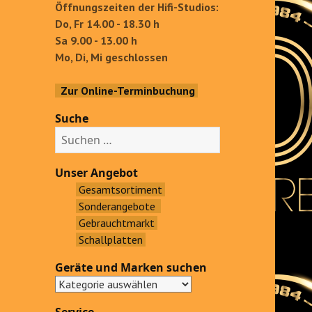
Öffnungszeiten der Hifi-Studios:
Do, Fr 14.00 - 18.30 h
Sa 9.00 - 13.00 h
Mo, Di, Mi geschlossen
Zur Online-Terminbuchung
Suche
S
u
c
Unser Angebot
h
Gesamtsortiment
e
Sonderangebote
n
Gebrauchtmarkt
a
Schallplatten
c
Geräte und Marken suchen
h
: