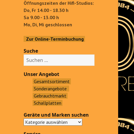
Öffnungszeiten der Hifi-Studios:
Do, Fr 14.00 - 18.30 h
Sa 9.00 - 13.00 h
Mo, Di, Mi geschlossen
Zur Online-Terminbuchung
Suche
S
u
c
Unser Angebot
h
Gesamtsortiment
e
Sonderangebote
n
Gebrauchtmarkt
a
Schallplatten
c
Geräte und Marken suchen
h
: