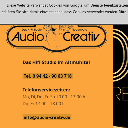
Diese Website verwendet Cookies von Google, um Dienste bereitzustellen 
erklären Sie sich damit einverstanden, dass Cookies verwendet werden. Bit
Audio Creativ
Das Hifi-Studio im Altmühltal
Das Hifi-Studio im Altmühltal
Tel. 0 94 42 - 90 63 718
Telefonservicezeiten:
Mo, Di, Do, Fr, Sa 10.00 - 13.00 h
Do, Fr 14.00 - 18.00 h
info@audio-creativ.de